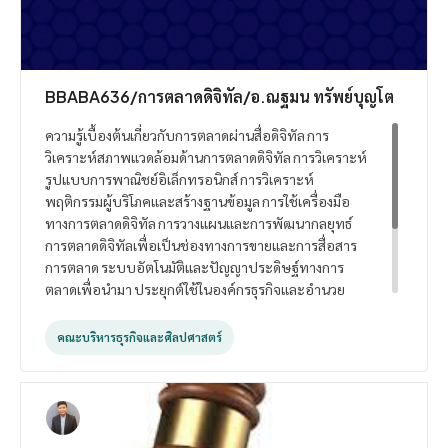
BBABA636/การตลาดดิจิทัล/อ.ณฐมน ทรัพย์บุญโต
ความรู้เบื้องต้นเกี่ยวกับการตลาดผ่านสื่อดิจิทัล การ
วิเคราะห์สภาพแวดล้อมด้านการตลาดดิจิทัล การวิเคราะห์
รูปแบบการพาณิชย์อิเล็กทรอนิกส์ การวิเคราะห์
พฤติกรรมผู้บริโภคและสร้างฐานข้อมูล การใช้เครื่องมือ
ทางการตลาดดิจิทัล การวางแผนและการพัฒนากลยุทธ์
การตลาดดิจิทัลเพื่อเป็นช่องทางการขายและการสื่อสาร
การตลาด ระบบอัตโนมัติและปัญญาประดิษฐ์ทางการ
ตลาดเพื่อนำมา ประยุกต์ใช้ในองค์กรธุรกิจและอำนวย
ความสะดวกในการประกอบธุรกิจ การวัด ประสิทธิผลของ
เครื่องมือการตลาดดิจิทัล จริยธรรมสำหรับการตลาดดิจิทัล
คณะบริหารธุรกิจและศิลปศาสตร์