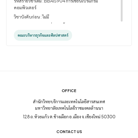
รหัสรายวิชาเดิม : BBAIS904 การเขียนโปรแกรม
คอมพิวเตอร์
วิชาบังคับก่อน : ไม่มี
ศึกษาและฝึกปฏิบัติเกี่ยวกับขั้นตอนการทางานแบบอัลกอ
ริทึม ภาษาสาหรับเขียนโปรแกรม รูปแบบการเขียน
คณะบริหารธุรกิจและศิลปศาสตร์
โปรแกรมที่ดี ประเภทของข้อมูล ค่าคงที่ ตัวแปร นิพจน์และ
ตัวดาเนินการ การรับและการแสดงผลข้อมูล คาสั่งในการ
ควบคุมการทางาน อาร์เรย์ โปรแกรมย่อย การเขียน
โปรแกรมเพื่อทางานกับแฟ้มข้อมูล
Study and practice algorithmic workflows,
programming languages, good programming
patterns, data types, constants, variables,
expressions, and operators, receiving and
OFFICE
displaying data, commands to control, arrays,
สำนักวิทยบริการและเทคโนโลยีสารสนเทศ
subprograms, programming to work with data
มหาวิทยาลัยเทคโนโลยีราชมงคลล้านนา
files.
128 ถ.ห้วยแก้ว ต.ช้างเผือก อ.เมือง จ.เชียงใหม่ 50300
CONTACT US