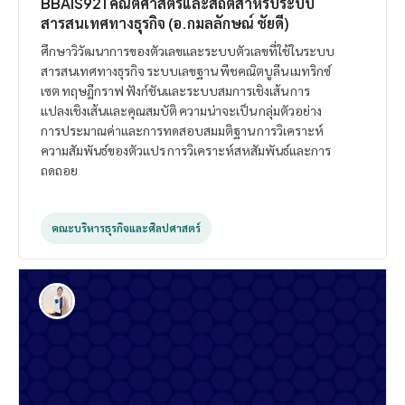
BBAIS921 คณิตศาสตร์และสถิติสำหรับระบบ
สารสนเทศทางธุรกิจ (อ.กมลลักษณ์ ชัยดี)
ศึกษาวิวัฒนาการของตัวเลขและระบบตัวเลขที่ใช้ในระบบ
สารสนเทศทางธุรกิจ ระบบเลขฐาน พีชคณิตบูลีน เมทริกซ์
เซต ทฤษฎีกราฟ ฟังก์ชันและระบบสมการเชิงเส้น การ
แปลงเชิงเส้นและคุณสมบัติ ความน่าจะเป็น กลุ่มตัวอย่าง
การประมาณค่าและการทดสอบสมมติฐาน การวิเคราะห์
ความสัมพันธ์ของตัวแปร การวิเคราะห์สหสัมพันธ์และการ
ถดถอย
คณะบริหารธุรกิจและศิลปศาสตร์