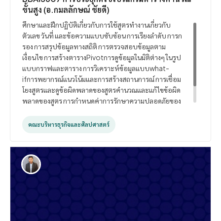
ขั้นสูง (อ.กมลลักษณ์ ชัยดี)
ศึกษาและฝึกปฏิบัติเกี่ยวกับการใช้สูตรทำงานเกี่ยวกับ
ตัวเลข วันที่ และข้อความแบบซับซ้อน การเรียงลำดับ การก
รอง การสรุปข้อมูลทางสถิติ การตรวจสอบข้อมูลตาม
เงื่อนไข การสร้างตารางPivotการดูข้อมูลในมิติต่างๆ ในรูป
แบบกราฟและตาราง การวิเคราะห์ข้อมูลแบบwhat-
ifการพยากรณ์แนวโน้มและการสร้างสถานการณ์ การเชื่อม
โยงสูตรและดูข้อผิดพลาดของสูตรคำนวณและแก้ไขข้อผิด
พลาดของสูตร การกำหนดค่าการรักษาความปลอดภัยของ
เซลล์ ชีท และไฟล์ การสร้าง และรันมาโคร การนำมาโครไป
ใช้ขั้นสูง
คณะบริหารธุรกิจและศิลปศาสตร์