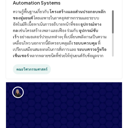
Automation Systems
ความรู้พื้นฐานเกี่ยวกับ
โครงสร้างและส่วนประกอบหลัก
ของหุ่นยนต์
โดยเฉพาะในภาคอุตสาหกรรมและระบบ
อัตโนมัติ เนื้อหาเน้นการอธิบายหน้าที่ของ
อุปกรณ์ทาง
กล
เช่น โครงสร้าง เพลา และเฟือง ร่วมกับ
อุปกรณ์ขับ
เร้า
อย่างมอเตอร์ประเภทต่างๆ ที่เปลี่ยนพลังงานเป็นความ
เคลื่อนไหว นอกจากนี้ยังครอบคลุมถึง
ระบบควบคุม
ที่
เปรียบเสมือนสมองกลในการสั่งการ และ
ระบบตรวจรู้หรือ
เซ็นเซอร์
หลากหลายชนิดที่ช่วยให้หุ่นยนต์รับข้อมูลจาก
สภาพแวดล้อมได้ ข้อมูลดังกล่าวยังจำแนกประเภทของหุ่น
ยนต์ตามลักษณะการใช้งาน พร้อมชี้ให้เห็นถึงความสำคัญ
คณะวิศวกรรมศาสตร์
ของเทคโนโลยีนี้ในการ
เพิ่มประสิทธิภาพการผลิต
และ
ลดความเสี่ยงอันตรายในการทำงานแทนมนุษย์ บทสรุป
ของเนื้อหาช่วยให้เข้าใจภาพรวมของวิทยาการหุ่นยนต์
ตั้งแต่ระดับอุปกรณ์ชิ้นส่วนไปจนถึงการประยุกต์ใช้ในยุค
ดิจิทัลอย่างครบถ้วน