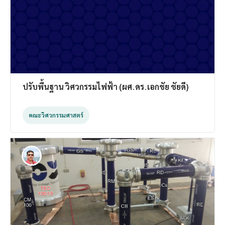
ปรับพื้นฐาน วิศวกรรมไฟฟ้า (ผศ.ดร.เอกชัย ชัยดี)
คณะวิศวกรรมศาสตร์