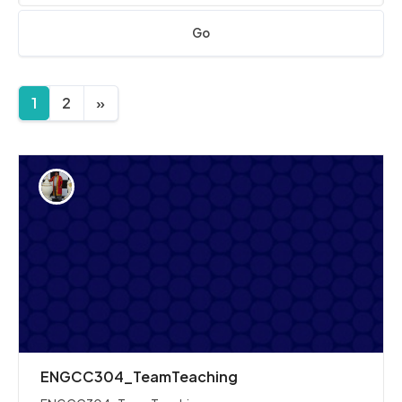
Go
1
2
»
ENGCC304_TeamTeaching